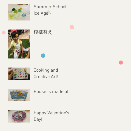
Summer School -
Ice Age -
模様替え
Cooking and
Creative Art!
House is made of...
Happy Valentine's
Day!