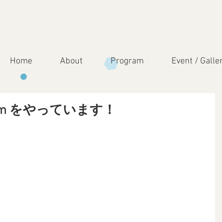
Home
About
Program
Event / Galle
agram をやっています！